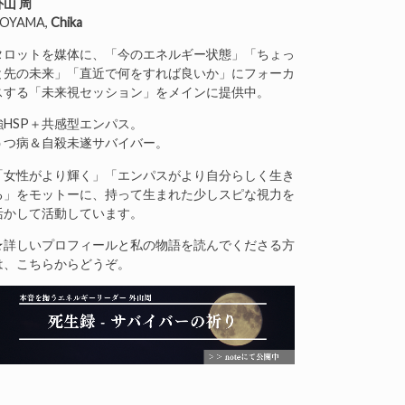
外山 周
OYAMA,
Chika
タロットを媒体に、「今のエネルギー状態」「ちょっ
と先の未来」「直近で何をすれば良いか」にフォーカ
スする「未来視セッション」をメインに提供中。
強HSP＋共感型エンパス。
うつ病＆自殺未遂サバイバー。
「女性がより輝く」「エンパスがより自分らしく生き
る」をモットーに、持って生まれた少しスピな視力を
活かして活動しています。
★詳しいプロフィールと私の物語を読んでくださる方
は、こちらからどうぞ。