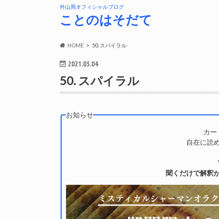
外山周オフィシャルブログ
ことのはそだて
HOME
50. スパイラル
2021.05.04
50. スパイラル
お知らせ
カー
自在に読
聞くだけで解釈