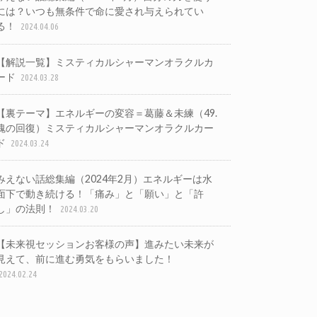
には？いつも無条件で命に愛され与えられてい
る！
2024.04.06
【解説一覧】ミスティカルシャーマンオラクルカ
ード
2024.03.28
【裏テーマ】エネルギーの変容＝葛藤＆未練（49.
魂の回復）ミスティカルシャーマンオラクルカー
ド
2024.03.24
みえない話総集編（2024年2月）エネルギーは水
面下で動き続ける！「痛み」と「願い」と「許
し」の法則！
2024.03.20
【未来視セッションお客様の声】進みたい未来が
見えて、前に進む勇気をもらいました！
2024.02.24