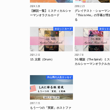
2024.3.28
2018.2.23
【解説一覧】ミスティカルシャ
グレイテスト・ショーマン
ーマンオラクルカード
「This Is Me」の字幕が
る
タロットカード
タロット
2021.2.12
2021.7.8
15. 太鼓（Drum）
50. 螺旋（The Spiral）
カルシャーマンオラクルカ
外山周の人生エッセイ
2017.7.15
もう一つの「実家」ホストファ