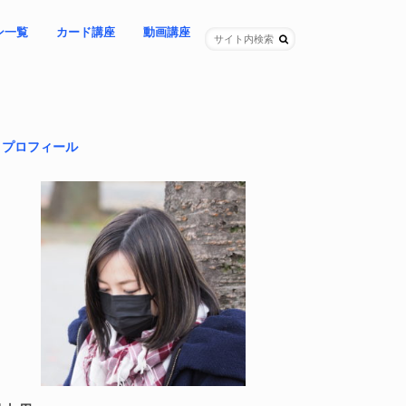
ン一覧
カード講座
動画講座
ングレター
ョン
プセッション
（女性限定）
ング（女性限定）
＊期間限定「64夜」ライブ講座
– 教材自学コース
– カスタマイズコース
NEW!「怒り」を再起動する講座
-「昼の時代」に覚醒する講座
– 問いの立て方講座
-「家族連鎖」を紐解く講座
＊基本講座３本セット
プロフィール