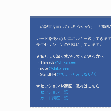
この記事を書いている
外山周
は、
「霊的
カードを使わないエネルギー視もできま
長年セッションの相棒にしています。
★私とより深く繋がってくださる方へ
・Threads
@chika_seer
・note
@chika_seer
・StandFM
@ちょっとみえない話
★セッションや講座、教材はこちら
・
セッション一覧
・
カード講座一覧