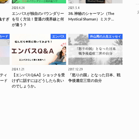
2020.4.24
2021.5.4
エンパスが独自のバウンダリー
38. 神秘のシャーマン（The
秀逸すぎ
を引く方法！普通の境界線と何
Mystical Shaman）ミステ…
が違う？
カード
エンパス
外山周の人生エッセイ
2024.1.21
2017.12.29
ミスティ
【エンパスQ&A】ショックを受
「怒りの国」となった日本、戦
ード
けずに話すにはどうしたら良い
争後遺症三世の自分
のでしょうか。