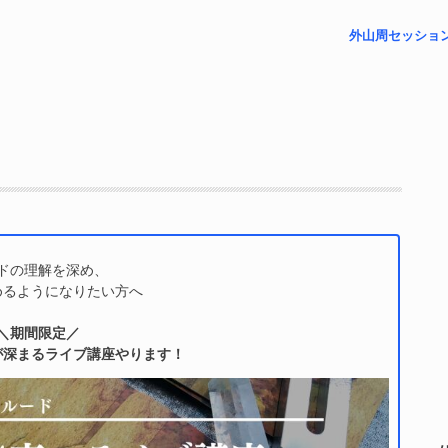
外山周セッショ
– プチリーディ
– 未来視セッシ
– フォローアッ
– 祈祷レポート
– 対面リーディ
ドの理解を深め、
めるようになりたい方へ
＼期間限定／
が深まるライブ講座やります！