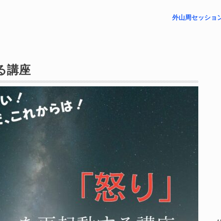
外山周セッショ
– プチリーディ
– 未来視セッシ
– フォローアッ
– 祈祷レポート
– 対面リーディ
る講座