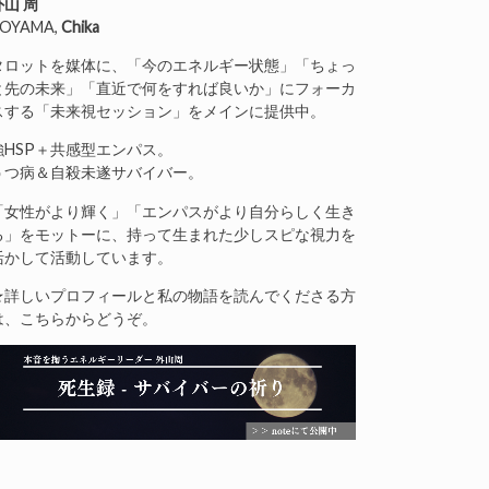
外山 周
OYAMA,
Chika
タロットを媒体に、「今のエネルギー状態」「ちょっ
と先の未来」「直近で何をすれば良いか」にフォーカ
スする「未来視セッション」をメインに提供中。
強HSP＋共感型エンパス。
うつ病＆自殺未遂サバイバー。
「女性がより輝く」「エンパスがより自分らしく生き
る」をモットーに、持って生まれた少しスピな視力を
活かして活動しています。
★詳しいプロフィールと私の物語を読んでくださる方
は、こちらからどうぞ。