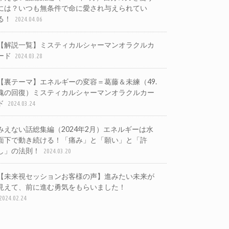
には？いつも無条件で命に愛され与えられてい
る！
2024.04.06
【解説一覧】ミスティカルシャーマンオラクルカ
ード
2024.03.28
【裏テーマ】エネルギーの変容＝葛藤＆未練（49.
魂の回復）ミスティカルシャーマンオラクルカー
ド
2024.03.24
みえない話総集編（2024年2月）エネルギーは水
面下で動き続ける！「痛み」と「願い」と「許
し」の法則！
2024.03.20
【未来視セッションお客様の声】進みたい未来が
見えて、前に進む勇気をもらいました！
2024.02.24