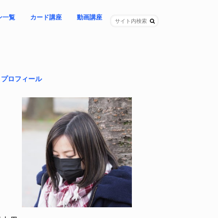
ン一覧
カード講座
動画講座
ングレター
ョン
プセッション
（女性限定）
ング（女性限定）
＊期間限定「64夜」ライブ講座
– 教材自学コース
– カスタマイズコース
NEW!「怒り」を再起動する講座
-「昼の時代」に覚醒する講座
– 問いの立て方講座
-「家族連鎖」を紐解く講座
＊基本講座３本セット
プロフィール