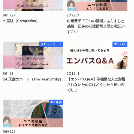
2021.1.29
2019.2.24
9. 完結（Completion）
山崎豊子「二つの祖国」あらすじと
感想！圧巻の心理描写と歴史考証が
すごい
タロットカード
エンパス
2021.3.8
2024.1.11
24. 天空のハート（The Heart of Sky）
【エンパスQ&A】不機嫌な人に影響
されないためにはどうしたら良いの
でしょ…
本 / 映画
2019.3.25