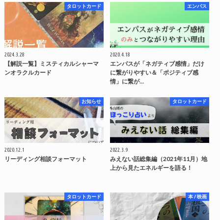
タロットカード
エンパス
2024.3.28
2020.4.18
【解説一覧】ミスティカルシャーマ
エンパスが「ネガティブ感情」だけ
ンオラクルカード
に繋がりやすい＆「ポジティブ感
情」に繋が…
お知らせ
タロットカード
2020.12.1
2022.3.9
リーディング相談フォーマット
みえない話総集編（2021年11月）地
上から見たエネルギーを語る！
タロットカード
本 / 映画