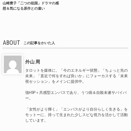
山崎豊子「二つの祖国」ドラマの感
想＆気になる原作との違い
ABOUT
この記事をかいた人
外山 周
タロットを媒体に、「今のエネルギー状態」「ちょっと先の
未来」「直近で何をすれば良いか」にフォーカスする「未来
視セッション」をメインに提供中。
強HSP＋共感型エンパスであり、うつ病＆自殺未遂サバイバ
ー。
「女性がより輝く」「エンパスがより自分らしく生きる」を
モットーに、持って生まれた少しスピな視力を活かして活動
しています。