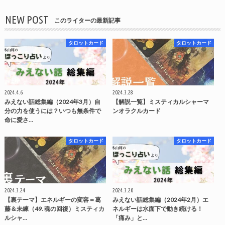
NEW POST
このライターの最新記事
タロットカード
タロットカード
2024.4.6
2024.3.28
みえない話総集編（2024年3月）自
【解説一覧】ミスティカルシャーマ
分の力を使うには？いつも無条件で
ンオラクルカード
命に愛さ…
タロットカード
タロットカード
2024.3.24
2024.3.20
【裏テーマ】エネルギーの変容＝葛
みえない話総集編（2024年2月）エ
藤＆未練（49. 魂の回復）ミスティカ
ネルギーは水面下で動き続ける！
ルシャ…
「痛み」と…