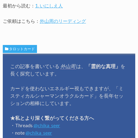
最初から読む：
1. いにしえ人
ご依頼はこちら：
外山周のリーディング
タロットカード
この記事を書いている
外山周
は、
「霊的な真理」
を
長く探究しています。
カードを使わないエネルギー視もできますが、「ミ
スティカルシャーマンオラクルカード」を長年セッ
ションの相棒にしています。
★私とより深く繋がってくださる方へ
・Threads
@chika_seer
・note
@chika_seer