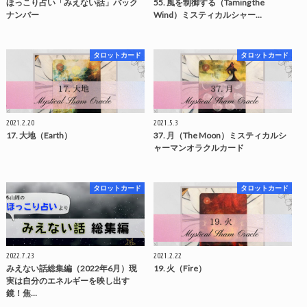
ほっこり占い「みえない話」バック
55. 風を制御する（Taming the
ナンバー
Wind）ミスティカルシャー…
タロットカード
タロットカード
2021.2.20
2021.5.3
17. 大地（Earth）
37. 月（The Moon）ミスティカルシ
ャーマンオラクルカード
タロットカード
タロットカード
2022.7.23
2021.2.22
みえない話総集編（2022年6月）現
19. 火（Fire）
実は自分のエネルギーを映し出す
鏡！焦…