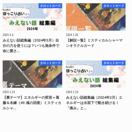
タロットカード
タロットカード
2024.4.6
2024.3.28
みえない話総集編（2024年3月）自
【解説一覧】ミスティカルシャーマ
分の力を使うには？いつも無条件で
ンオラクルカード
命に愛さ…
タロットカード
タロットカード
2024.3.24
2024.3.20
【裏テーマ】エネルギーの変容＝葛
みえない話総集編（2024年2月）エ
藤＆未練（49. 魂の回復）ミスティカ
ネルギーは水面下で動き続ける！
ルシャ…
「痛み」と…