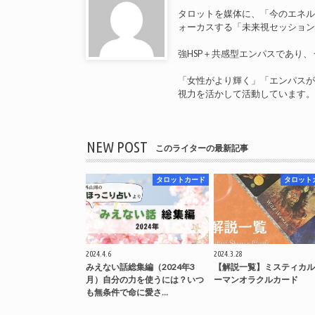
タロットを媒体に、「今のエネ
ォーカスする「未来視セッショ
強HSP＋共感型エンパスであり
「女性がより輝く」「エンパス
視力を活かして活動しています
NEW POST
このライターの最新記事
タロットカード
タロット
2024.4.6
2024.3.28
みえない話総集編（2024年3
【解説一覧】ミスティカル
月）自分の力を使うには？いつ
ーマンオラクルカード
も無条件で命に愛さ…