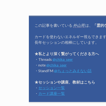
この記事を書いている
外山周
は、
「霊的
カードを使わないエネルギー視もできま
長年セッションの相棒にしています。
★私とより深く繋がってくださる方へ
・Threads
@chika_seer
・note
@chika_seer
・StandFM
@ちょっとみえない話
★セッションや講座、教材はこちら
・
セッション一覧
・
カード講座一覧