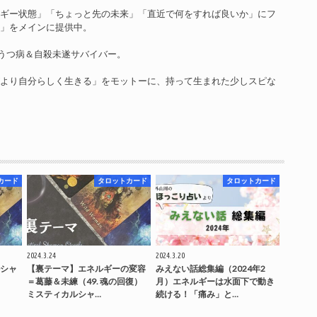
ルギー状態」「ちょっと先の未来」「直近で何をすれば良いか」にフ
ン」をメインに提供中。
、うつ病＆自殺未遂サバイバー。
がより自分らしく生きる」をモットーに、持って生まれた少しスピな
。
カード
タロットカード
タロットカード
2024.3.24
2024.3.20
シャ
【裏テーマ】エネルギーの変容
みえない話総集編（2024年2
＝葛藤＆未練（49. 魂の回復）
月）エネルギーは水面下で動き
ミスティカルシャ…
続ける！「痛み」と…