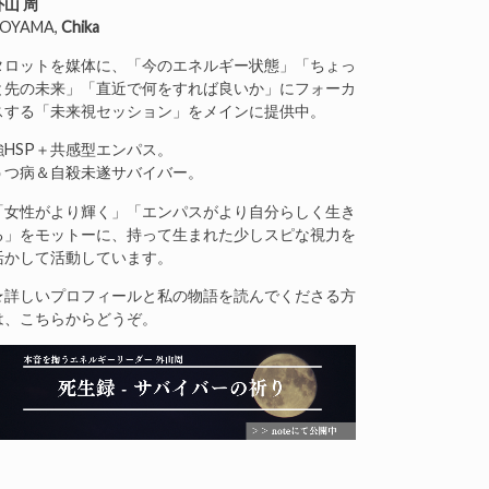
外山 周
OYAMA,
Chika
タロットを媒体に、「今のエネルギー状態」「ちょっ
と先の未来」「直近で何をすれば良いか」にフォーカ
スする「未来視セッション」をメインに提供中。
強HSP＋共感型エンパス。
うつ病＆自殺未遂サバイバー。
「女性がより輝く」「エンパスがより自分らしく生き
る」をモットーに、持って生まれた少しスピな視力を
活かして活動しています。
★詳しいプロフィールと私の物語を読んでくださる方
は、こちらからどうぞ。