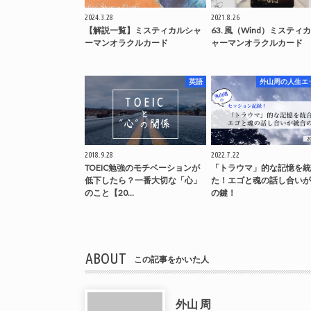
2024.3.28
2021.8.26
【解説一覧】ミスティカルシャ
63. 風（Wind）ミスティ
ーマンオラクルカード
ャーマンオラクルカード
英語
外山周の人生エ
2018.9.28
2022.7.22
TOEIC勉強のモチベーションが
「トラウマ」的な記憶を統
低下したら？一番大切な「心」
た！エゴと魂の話し合いが
のこと【20…
の鍵！
ABOUT
この記事をかいた人
外山 周