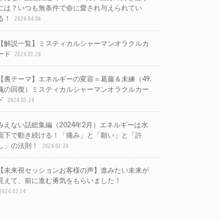
には？いつも無条件で命に愛され与えられてい
る！
2024.04.06
【解説一覧】ミスティカルシャーマンオラクルカ
ード
2024.03.28
【裏テーマ】エネルギーの変容＝葛藤＆未練（49.
魂の回復）ミスティカルシャーマンオラクルカー
ド
2024.03.24
みえない話総集編（2024年2月）エネルギーは水
面下で動き続ける！「痛み」と「願い」と「許
し」の法則！
2024.03.20
【未来視セッションお客様の声】進みたい未来が
見えて、前に進む勇気をもらいました！
2024.02.24