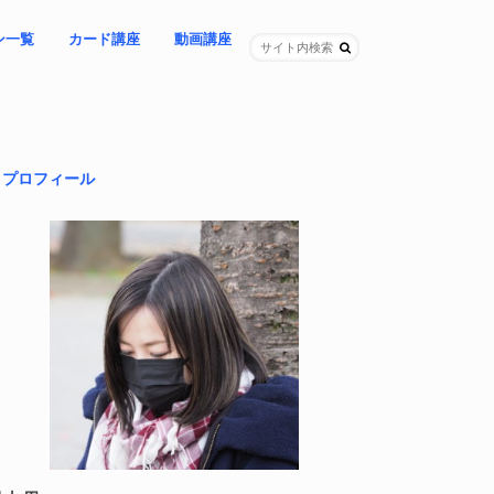
ン一覧
カード講座
動画講座
ングレター
ョン
プセッション
（女性限定）
ング（女性限定）
＊期間限定「64夜」ライブ講座
– 教材自学コース
– カスタマイズコース
NEW!「怒り」を再起動する講座
-「昼の時代」に覚醒する講座
– 問いの立て方講座
-「家族連鎖」を紐解く講座
＊基本講座３本セット
プロフィール