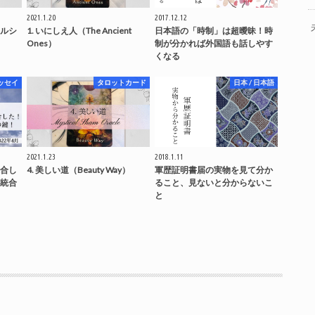
2021.1.20
2017.12.12
カルシ
1. いにしえ人（The Ancient
日本語の「時制」は超曖昧！時
Ones）
制が分かれば外国語も話しやす
くなる
ッセイ
タロットカード
日本 / 日本語
2021.1.23
2018.1.11
合し
4. 美しい道（Beauty Way）
軍歴証明書届の実物を見て分か
統合
ること、見ないと分からないこ
と