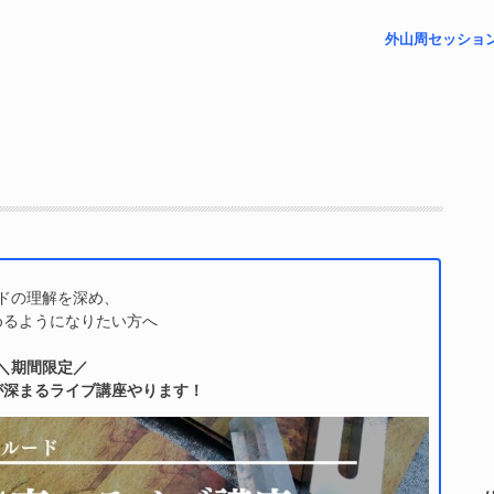
外山周セッショ
– プチリーディ
– 未来視セッシ
– フォローアッ
– 祈祷レポート
– 対面リーディ
ドの理解を深め、
めるようになりたい方へ
＼期間限定／
が深まるライブ講座やります！