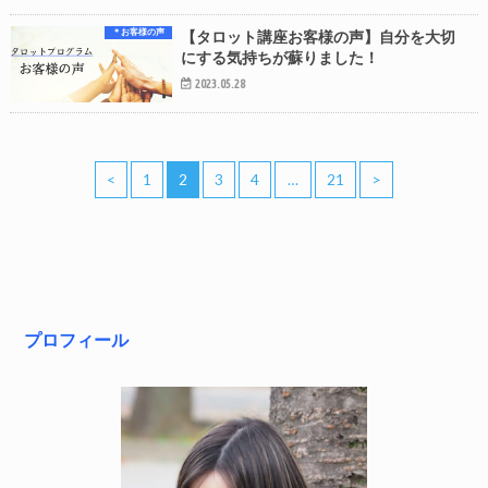
＊お客様の声
【タロット講座お客様の声】自分を大切
にする気持ちが蘇りました！
2023.05.28
<
1
2
3
4
…
21
>
プロフィール