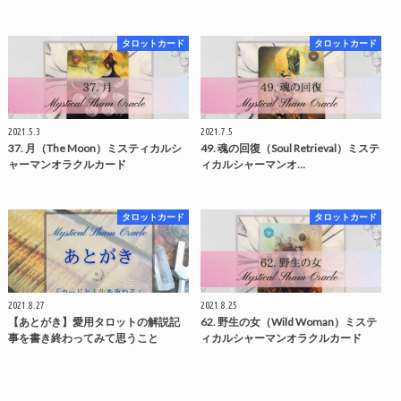
タロットカード
タロットカード
2021.5.3
2021.7.5
37. 月（The Moon）ミスティカルシ
49. 魂の回復（Soul Retrieval）ミステ
ャーマンオラクルカード
ィカルシャーマンオ…
タロットカード
タロットカード
2021.8.27
2021.8.25
【あとがき】愛用タロットの解説記
62. 野生の女（Wild Woman）ミステ
事を書き終わってみて思うこと
ィカルシャーマンオラクルカード