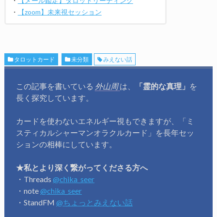
・
【メール鑑定】タロットリーディング
・
【zoom】未来視セッション
タロットカード
未分類
みえない話
この記事を書いている
外山周
は、
「霊的な真理」
を
長く探究しています。
カードを使わないエネルギー視もできますが、「ミ
スティカルシャーマンオラクルカード」を長年セッ
ションの相棒にしています。
★私とより深く繋がってくださる方へ
・Threads
@chika_seer
・note
@chika_seer
・StandFM
@ちょっとみえない話