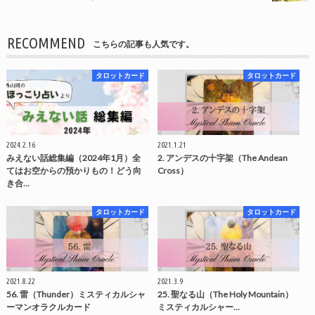
RECOMMEND
こちらの記事も人気です。
タロットカード
タロットカード
2024.2.16
2021.1.21
みえない話総集編（2024年1月）全
2. アンデスの十字架（The Andean
てはお空からの預かりもの！どう向
Cross）
き合…
タロットカード
タロットカード
2021.8.22
2021.3.9
56. 雷（Thunder）ミスティカルシャ
25. 聖なる山（The Holy Mountain）
ーマンオラクルカード
ミスティカルシャー…