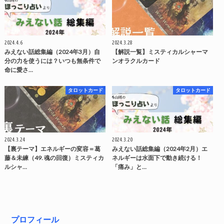
2024.4.6
2024.3.28
みえない話総集編（2024年3月）自
【解説一覧】ミスティカルシャーマ
分の力を使うには？いつも無条件で
ンオラクルカード
命に愛さ…
タロットカード
タロットカード
2024.3.24
2024.3.20
【裏テーマ】エネルギーの変容＝葛
みえない話総集編（2024年2月）エ
藤＆未練（49. 魂の回復）ミスティカ
ネルギーは水面下で動き続ける！
ルシャ…
「痛み」と…
プロフィール