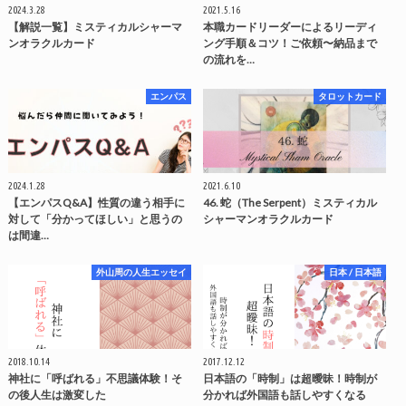
2024.3.28
2021.5.16
【解説一覧】ミスティカルシャーマ
本職カードリーダーによるリーディ
ンオラクルカード
ング手順＆コツ！ご依頼〜納品まで
の流れを…
エンパス
タロットカード
2024.1.28
2021.6.10
【エンパスQ&A】性質の違う相手に
46. 蛇（The Serpent）ミスティカル
対して「分かってほしい」と思うの
シャーマンオラクルカード
は間違…
外山周の人生エッセイ
日本 / 日本語
2018.10.14
2017.12.12
神社に「呼ばれる」不思議体験！そ
日本語の「時制」は超曖昧！時制が
の後人生は激変した
分かれば外国語も話しやすくなる