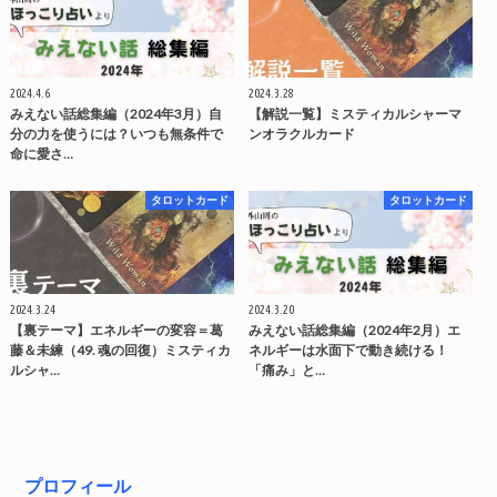
2024.4.6
2024.3.28
みえない話総集編（2024年3月）自
【解説一覧】ミスティカルシャーマ
分の力を使うには？いつも無条件で
ンオラクルカード
命に愛さ…
タロットカード
タロットカード
2024.3.24
2024.3.20
【裏テーマ】エネルギーの変容＝葛
みえない話総集編（2024年2月）エ
藤＆未練（49. 魂の回復）ミスティカ
ネルギーは水面下で動き続ける！
ルシャ…
「痛み」と…
プロフィール