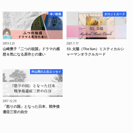
本 / 映画
タロットカード
2019.3.25
2021.7.17
山崎豊子「二つの祖国」ドラマの感
53. 太陽（The Sun）ミスティカルシ
想＆気になる原作との違い
ャーマンオラクルカード
外山周の人生エッセイ
2017.12.29
「怒りの国」となった日本、戦争後
遺症三世の自分