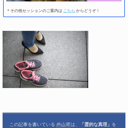
＊その他セッションのご案内は
こちら
からどうぞ！
この記事を書いている
外山周
は、
「霊的な真理」
を