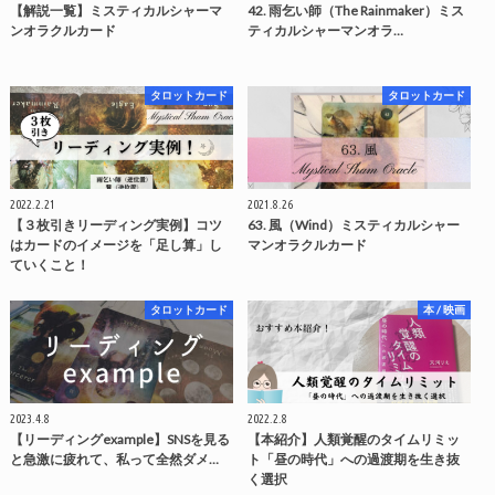
【解説一覧】ミスティカルシャーマ
42. 雨乞い師（The Rainmaker）ミス
ンオラクルカード
ティカルシャーマンオラ…
タロットカード
タロットカード
2022.2.21
2021.8.26
【３枚引きリーディング実例】コツ
63. 風（Wind）ミスティカルシャー
はカードのイメージを「足し算」し
マンオラクルカード
ていくこと！
タロットカード
本 / 映画
2023.4.8
2022.2.8
【リーディングexample】SNSを見る
【本紹介】人類覚醒のタイムリミッ
と急激に疲れて、私って全然ダメ…
ト「昼の時代」への過渡期を生き抜
く選択