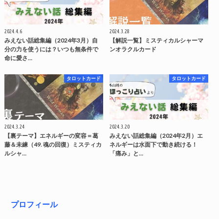
2024.4.6
2024.3.28
みえない話総集編（2024年3月）自
【解説一覧】ミスティカルシャーマ
分の力を使うには？いつも無条件で
ンオラクルカード
命に愛さ…
タロットカード
タロットカード
2024.3.24
2024.3.20
【裏テーマ】エネルギーの変容＝葛
みえない話総集編（2024年2月）エ
藤＆未練（49. 魂の回復）ミスティカ
ネルギーは水面下で動き続ける！
ルシャ…
「痛み」と…
プロフィール