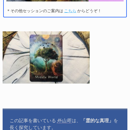
＊その他セッションのご案内は
こちら
からどうぞ！
この記事を書いている
外山周
は、
「霊的な真理」
を
長く探究しています。