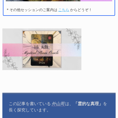
＊その他セッションのご案内は
こちら
からどうぞ！
この記事を書いている
外山周
は、
「霊的な真理」
を
長く探究しています。