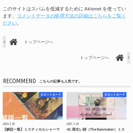
このサイトはスパムを低減するために Akismet を使ってい
ます。
コメントデータの処理方法の詳細はこちらをご覧く
ださい
。
トップページへ
トップページへ
RECOMMEND
こちらの記事も人気です。
タロットカード
タロットカード
2024.3.28
2021.5.20
【解説一覧】ミスティカルシャーマ
42. 雨乞い師（The Rainmaker）ミス