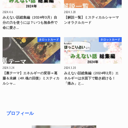
2024.4.6
2024.3.28
みえない話総集編（2024年3月）自
【解説一覧】ミスティカルシャーマ
分の力を使うには？いつも無条件で
ンオラクルカード
命に愛さ…
タロットカード
タロットカード
2024.3.24
2024.3.20
【裏テーマ】エネルギーの変容＝葛
みえない話総集編（2024年2月）エ
藤＆未練（49. 魂の回復）ミスティカ
ネルギーは水面下で動き続ける！
ルシャ…
「痛み」と…
プロフィール