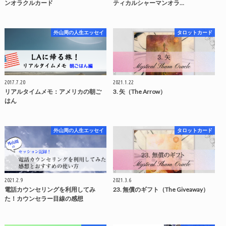
ンオラクルカード
ティカルシャーマンオラ…
外山周の人生エッセイ
タロットカード
2017.7.20
2021.1.22
リアルタイムメモ：アメリカの朝ご
3. 矢（The Arrow）
はん
外山周の人生エッセイ
タロットカード
2021.2.9
2021.3.6
電話カウンセリングを利用してみ
23. 無償のギフト（The Giveaway）
た！カウンセラー目線の感想