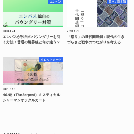
エンパス
日本 / 日本語
2020.4.24
2018.1.29
エンパスが独自のバウンダリーを引
「怒り」の世代間連鎖：現代の生き
く方法！普通の境界線と何が違う？
づらさと戦争のつながりを考える
タロットカード
2021.6.10
46. 蛇（The Serpent）ミスティカル
シャーマンオラクルカード