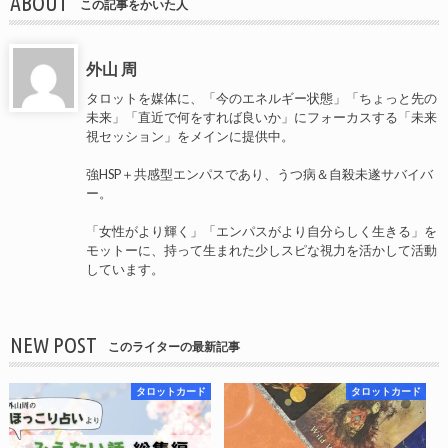
ABOUT
この記事をかいた人
外山 周
タロットを媒体に、「今のエネルギー状態」「ちょっと先の
未来」「直近で何をすれば良いか」にフォーカスする「未来
視セッション」をメインに提供中。
強HSP＋共感型エンパスであり、うつ病＆自殺未遂サバイバ
ー。
「女性がより輝く」「エンパスがより自分らしく生きる」を
モットーに、持って生まれた少しスピな視力を活かして活動
しています。
NEW POST
このライターの最新記事
タロットカード
タロットカード