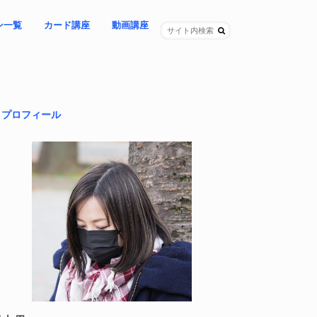
ン一覧
カード講座
動画講座
ングレター
ョン
プセッション
（女性限定）
ング（女性限定）
＊期間限定「64夜」ライブ講座
– 教材自学コース
– カスタマイズコース
NEW!「怒り」を再起動する講座
-「昼の時代」に覚醒する講座
– 問いの立て方講座
-「家族連鎖」を紐解く講座
＊基本講座３本セット
プロフィール