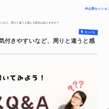
外山周セッショ
– プチリーディ
– 未来視セッシ
– フォローアッ
– 祈祷レポート
– 対面リーディ
すいなど、周りと違うと感じる部分はありますか？
エンパス
に気付きやすいなど、周りと違うと感