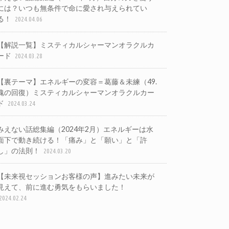
には？いつも無条件で命に愛され与えられてい
る！
2024.04.06
【解説一覧】ミスティカルシャーマンオラクルカ
ード
2024.03.28
【裏テーマ】エネルギーの変容＝葛藤＆未練（49.
魂の回復）ミスティカルシャーマンオラクルカー
ド
2024.03.24
みえない話総集編（2024年2月）エネルギーは水
面下で動き続ける！「痛み」と「願い」と「許
し」の法則！
2024.03.20
【未来視セッションお客様の声】進みたい未来が
見えて、前に進む勇気をもらいました！
2024.02.24