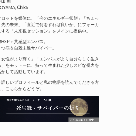
外山 周
OYAMA,
Chika
タロットを媒体に、「今のエネルギー状態」「ちょっ
と先の未来」「直近で何をすれば良いか」にフォーカ
スする「未来視セッション」をメインに提供中。
強HSP＋共感型エンパス。
うつ病＆自殺未遂サバイバー。
「女性がより輝く」「エンパスがより自分らしく生き
る」をモットーに、持って生まれた少しスピな視力を
活かして活動しています。
★詳しいプロフィールと私の物語を読んでくださる方
は、こちらからどうぞ。