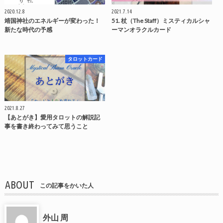
2020.12.8
2021.7.14
靖国神社のエネルギーが変わった！
51. 杖（The Staff）ミスティカルシャ
新たな時代の予感
ーマンオラクルカード
タロットカード
2021.8.27
【あとがき】愛用タロットの解説記
事を書き終わってみて思うこと
ABOUT
この記事をかいた人
外山 周