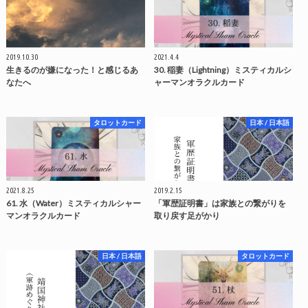
2019.10.30
2021.4.4
生きるのが嫌になった！と感じるあ
30. 稲妻（Lightning）ミスティカルシ
なたへ
ャーマンオラクルカード
タロットカード
日本 / 日本語
2021.8.25
2019.2.15
61. 水（Water）ミスティカルシャー
「軍歴証明書」は家族との繋がりを
マンオラクルカード
取り戻す足がかり
日本 / 日本語
タロットカード