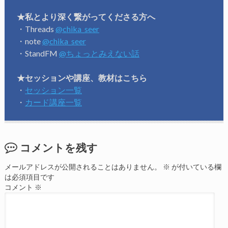
★私とより深く繋がってくださる方へ
・Threads
@chika_seer
・note
@chika_seer
・StandFM
@ちょっとみえない話
★セッションや講座、教材はこちら
・
セッション一覧
・
カード講座一覧
コメントを残す
メールアドレスが公開されることはありません。
※
が付いている欄
は必須項目です
コメント
※