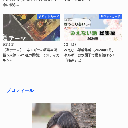
命に愛さ…
タロットカード
タロットカード
2024.3.24
2024.3.20
【裏テーマ】エネルギーの変容＝葛
みえない話総集編（2024年2月）エ
藤＆未練（49. 魂の回復）ミスティカ
ネルギーは水面下で動き続ける！
ルシャ…
「痛み」と…
プロフィール