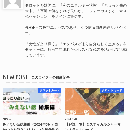
タロットを媒体に、「今のエネルギー状態」「ちょっと先の
未来」「直近で何をすれば良いか」にフォーカスする「未来
視セッション」をメインに提供中。
強HSP＋共感型エンパスであり、うつ病＆自殺未遂サバイバ
ー。
「女性がより輝く」「エンパスがより自分らしく生きる」を
モットーに、持って生まれた少しスピな視力を活かして活動
しています。
NEW POST
このライターの最新記事
タロットカード
タロットカード
2024.4.6
2024.3.28
みえない話総集編（2024年3月）自
【解説一覧】ミスティカルシャーマ
分の力を使うには？いつも無条件で
ンオラクルカード