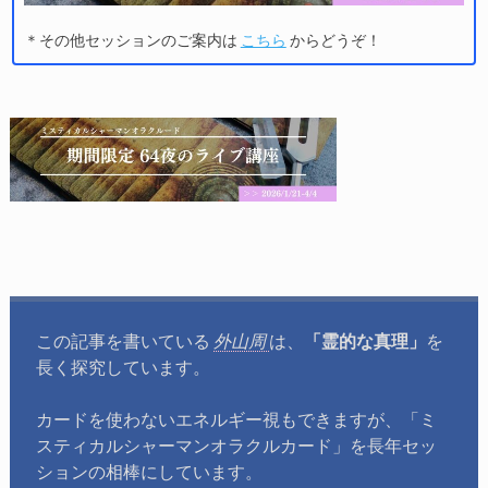
＊その他セッションのご案内は
こちら
からどうぞ！
この記事を書いている
外山周
は、
「霊的な真理」
を
長く探究しています。
カードを使わないエネルギー視もできますが、「ミ
スティカルシャーマンオラクルカード」を長年セッ
ションの相棒にしています。