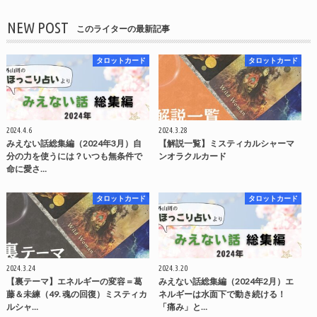
NEW POST
このライターの最新記事
タロットカード
タロットカード
2024.4.6
2024.3.28
みえない話総集編（2024年3月）自
【解説一覧】ミスティカルシャーマ
分の力を使うには？いつも無条件で
ンオラクルカード
命に愛さ…
タロットカード
タロットカード
2024.3.24
2024.3.20
【裏テーマ】エネルギーの変容＝葛
みえない話総集編（2024年2月）エ
藤＆未練（49. 魂の回復）ミスティカ
ネルギーは水面下で動き続ける！
ルシャ…
「痛み」と…