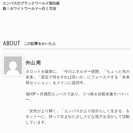
エンパスのブラックワールド脱出経
路！ホワイトワールドへ行く方法
ABOUT
この記事をかいた人
外山 周
タロットを媒体に、「今のエネルギー状態」「ちょっと先の
未来」「直近で何をすれば良いか」にフォーカスする「未来
視セッション」をメインに提供中。
強HSP＋共感型エンパスであり、うつ病＆自殺未遂サバイバ
ー。
「女性がより輝く」「エンパスがより自分らしく生きる」を
モットーに、持って生まれた少しスピな視力を活かして活動
しています。