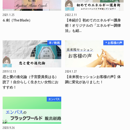
2021.1.25
2022.2.11
6. 剣（The Blade）
【本紹介】初めてのエネルギー護身
術！オリジナルの「エネルギー調律
法」も紹…
本 / 映画
＊お客様の声
2019.12.13
2024.1.27
恋と愛の進化論（子宮委員長はる）
【未来視セッションお客様の声】体
読了！自分らしく生きたい女性にお
調に変化がありました！
すすめ！
エンパス
2020.9.26