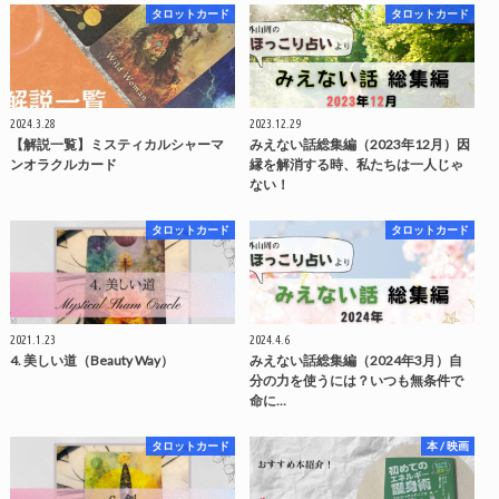
タロットカード
タロットカード
2024.3.28
2023.12.29
【解説一覧】ミスティカルシャーマ
みえない話総集編（2023年12月）因
ンオラクルカード
縁を解消する時、私たちは一人じゃ
ない！
タロットカード
タロットカード
2021.1.23
2024.4.6
4. 美しい道（Beauty Way）
みえない話総集編（2024年3月）自
分の力を使うには？いつも無条件で
命に…
タロットカード
本 / 映画