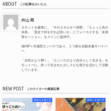
ABOUT
この記事をかいた人
外山 周
タロットを媒体に、「今のエネルギー状態」「ちょっと先の
未来」「直近で何をすれば良いか」にフォーカスする「未来
視セッション」をメインに提供中。
強HSP＋共感型エンパスであり、うつ病＆自殺未遂サバイバ
ー。
「女性がより輝く」「エンパスがより自分らしく生きる」を
モットーに、持って生まれた少しスピな視力を活かして活動
しています。
NEW POST
このライターの最新記事
タロットカード
タロットカード