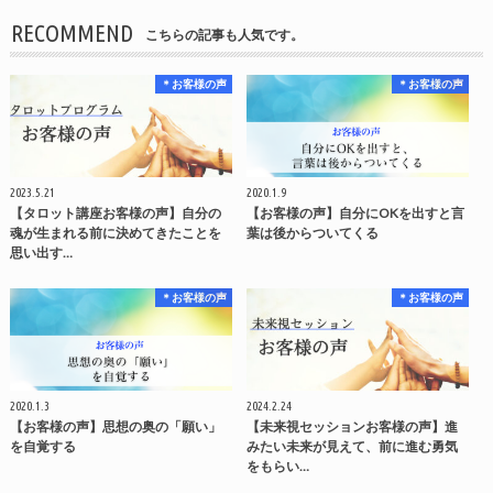
RECOMMEND
こちらの記事も人気です。
＊お客様の声
＊お客様の声
2023.5.21
2020.1.9
【タロット講座お客様の声】自分の
【お客様の声】自分にOKを出すと言
魂が生まれる前に決めてきたことを
葉は後からついてくる
思い出す…
＊お客様の声
＊お客様の声
2020.1.3
2024.2.24
【お客様の声】思想の奥の「願い」
【未来視セッションお客様の声】進
を自覚する
みたい未来が見えて、前に進む勇気
をもらい…