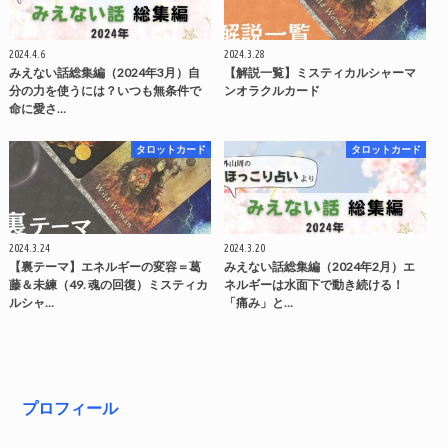
2024.4.6
2024.3.28
みえない話総集編（2024年3月）自
【解説一覧】ミスティカルシャーマ
分の力を使うには？いつも無条件で
ンオラクルカード
命に愛さ…
タロットカード
タロットカード
2024.3.24
2024.3.20
【裏テーマ】エネルギーの変容＝葛
みえない話総集編（2024年2月）エ
藤＆未練（49. 魂の回復）ミスティカ
ネルギーは水面下で動き続ける！
ルシャ…
「痛み」と…
プロフィール