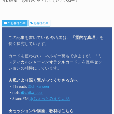
４の言葉」もぜひゲットしてくださいねー！
＊お客様の声
お客様の声
この記事を書いている
外山周
は、
「霊的な真理」
を
長く探究しています。
カードを使わないエネルギー視もできますが、「ミ
スティカルシャーマンオラクルカード」を長年セッ
ションの相棒にしています。
★私とより深く繋がってくださる方へ
・Threads
@chika_seer
・note
@chika_seer
・StandFM
@ちょっとみえない話
★セッションや講座、教材はこちら