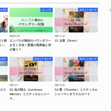
ンパス
エンパス
タロットカード
2020.4.24
2021.2.12
違う相
エンパスが独自のバウンダリー
15. 太鼓（Drum）
い」
を引く方法！普通の境界線と何
が違う？
ッセイ
タロットカード
タロットカード
2021.4.7
2021.8.22
カ３
32. 光の戦士（Luminous
56. 雷（Thunder）ミスティカル
Warrior）ミスティカルシャー
シャーマンオラクルカード
マ…