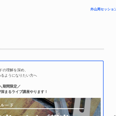
外山周セッショ
– プチリーディ
– 未来視セッシ
– フォローアッ
– 祈祷レポート
– 対面リーディ
ドの理解を深め、
めるようになりたい方へ
＼期間限定／
が深まるライブ講座やります！