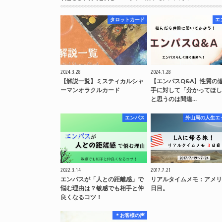
タロットカード
エ
2024.3.28
2024.1.28
【解説一覧】ミスティカルシャ
【エンパスQ&A】性質の
ーマンオラクルカード
手に対して「分かってほし
と思うのは間違…
エンパス
外山周の人生エ
2022.3.14
2017.7.21
エンパスが「人との距離感」で
リアルタイムメモ：アメリ
悩む理由は？敏感でも相手と仲
日目。
良くなるコツ！
＊お客様の声