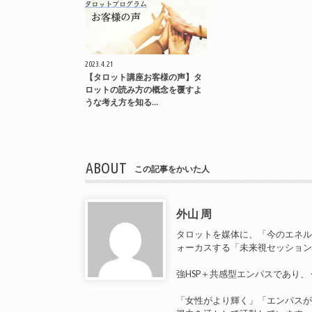
2023.4.21
【タロット講座お客様の声】タ
ロットの読み方の概念を覆すよ
うな考え方を知る…
ABOUT
この記事をかいた人
外山 周
タロットを媒体に、「今のエネ
ォーカスする「未来視セッショ
強HSP＋共感型エンパスであり
「女性がより輝く」「エンパス