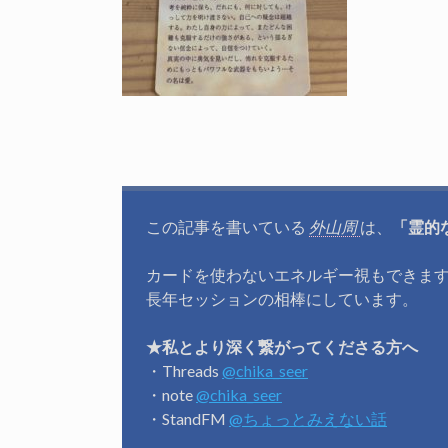
この記事を書いている
外山周
は、
「霊的
カードを使わないエネルギー視もできま
長年セッションの相棒にしています。
★私とより深く繋がってくださる方へ
・Threads
@chika_seer
・note
@chika_seer
・StandFM
@ちょっとみえない話