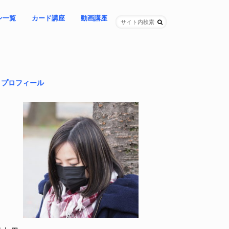
ン一覧
カード講座
動画講座
ングレター
ョン
プセッション
（女性限定）
ング（女性限定）
＊期間限定「64夜」ライブ講座
– 教材自学コース
– カスタマイズコース
NEW!「怒り」を再起動する講座
-「昼の時代」に覚醒する講座
– 問いの立て方講座
-「家族連鎖」を紐解く講座
＊基本講座３本セット
プロフィール