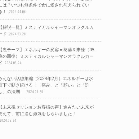
には？いつも無条件で命に愛され与えられてい
る！
2024.04.06
【解説一覧】ミスティカルシャーマンオラクルカ
ード
2024.03.28
【裏テーマ】エネルギーの変容＝葛藤＆未練（49.
魂の回復）ミスティカルシャーマンオラクルカー
ド
2024.03.24
みえない話総集編（2024年2月）エネルギーは水
面下で動き続ける！「痛み」と「願い」と「許
し」の法則！
2024.03.20
【未来視セッションお客様の声】進みたい未来が
見えて、前に進む勇気をもらいました！
2024.02.24