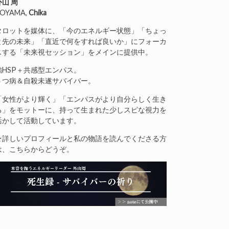
外山 周
OYAMA,
Chika
タロットを媒体に、「今のエネルギー状態」「ちょっ
と先の未来」「直近で何をすれば良いか」にフォーカ
スする「未来視セッション」をメインに提供中。
強HSP＋共感型エンパス。
うつ病＆自殺未遂サバイバー。
「女性がより輝く」「エンパスがより自分らしく生き
る」をモットーに、持って生まれた少しスピな視力を
活かして活動しています。
★詳しいプロフィールと私の物語を読んでくださる方
は、こちらからどうぞ。