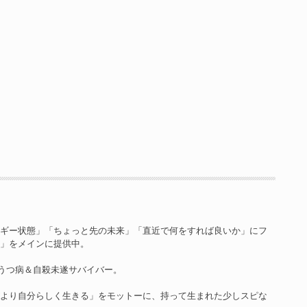
ルギー状態」「ちょっと先の未来」「直近で何をすれば良いか」にフ
ン」をメインに提供中。
、うつ病＆自殺未遂サバイバー。
がより自分らしく生きる」をモットーに、持って生まれた少しスピな