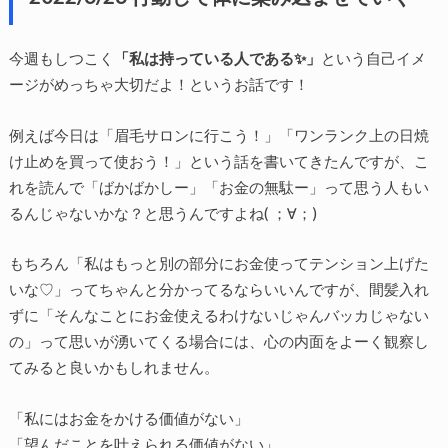
今週もしつこく
「私は持っている人である✨」
という自己イメ
ージがめっちゃ大切だよ！というお話です！
例えば今日は「眉毛サロンに行こう！」「ワンランク上の日焼
け止めを買って使おう！」という話を書いてきたんですが、こ
れを読んで「ばかばかしー」「お金の無駄ー」って思う人もい
るんじゃないかな？と思うんですよね( ；∀；)
もちろん「私はもっと別の部分にお金使ってテンション上げた
いな♡」ってちゃんと分かってるならいいんですが、間髪入れ
ずに「そんなことにお金使えるわけないじゃんバッカじゃない
の」って思いが湧いてくる場合には、心の内面をよーく観察し
てみると良いかもしれません。
「私にはお金をかける価値がない」
「望んだことを叶えられる価値がない」