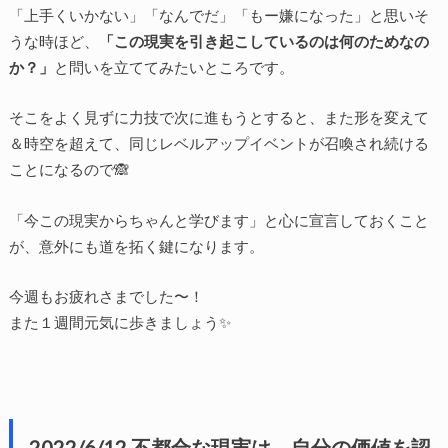
「上手くいかない」「なんでだ」「もー嫌になった」と思いそ
うな時ほど、
「この現実を引き起こしているのは何のためなの
か？」
と問いを立ててみたいところです。
そこをよく見ずに力技で次に進もうとすると、また形を変えて
＆時空を超えて、同じレベルアップイベントが召喚され続ける
ことになるので🙈
「今この現実からちゃんと学びます」と心に宣言しておくこと
が、意外にも道を拓く鍵になります。
今週もお疲れさまでした〜！
また１週間元気に歩きましょう✨
2022/6/12 不都合な現実は、自分の価値を認