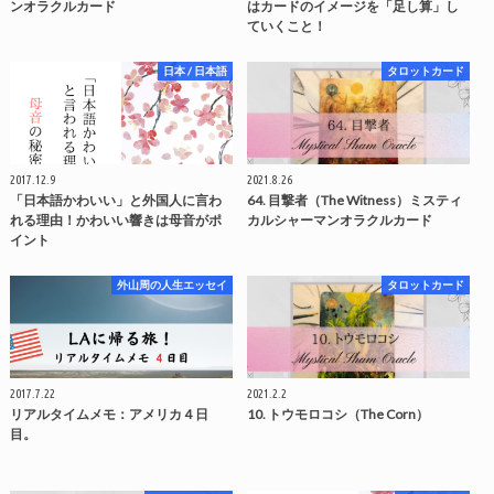
ンオラクルカード
はカードのイメージを「足し算」し
ていくこと！
日本 / 日本語
タロットカード
2017.12.9
2021.8.26
「日本語かわいい」と外国人に言わ
64. 目撃者（The Witness）ミスティ
れる理由！かわいい響きは母音がポ
カルシャーマンオラクルカード
イント
外山周の人生エッセイ
タロットカード
2017.7.22
2021.2.2
リアルタイムメモ：アメリカ４日
10. トウモロコシ（The Corn）
目。