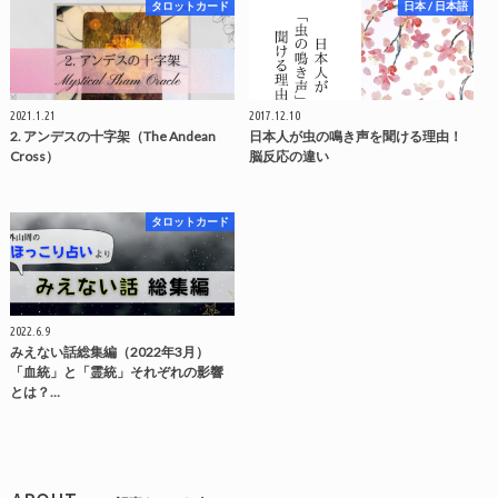
タロットカード
日本 / 日本語
2021.1.21
2017.12.10
2. アンデスの十字架（The Andean
日本人が虫の鳴き声を聞ける理由！
Cross）
脳反応の違い
タロットカード
2022.6.9
みえない話総集編（2022年3月）
「血統」と「霊統」それぞれの影響
とは？…