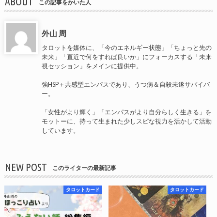
ABOUT
この記事をかいた人
外山 周
タロットを媒体に、「今のエネルギー状態」「ちょっと先の
未来」「直近で何をすれば良いか」にフォーカスする「未来
視セッション」をメインに提供中。
強HSP＋共感型エンパスであり、うつ病＆自殺未遂サバイバ
ー。
「女性がより輝く」「エンパスがより自分らしく生きる」を
モットーに、持って生まれた少しスピな視力を活かして活動
しています。
NEW POST
このライターの最新記事
タロットカード
タロットカード