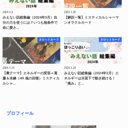
2024.4.6
2024.3.28
みえない話総集編（2024年3月）自
【解説一覧】ミスティカルシャーマ
分の力を使うには？いつも無条件で
ンオラクルカード
命に愛さ…
タロットカード
タロットカード
2024.3.24
2024.3.20
【裏テーマ】エネルギーの変容＝葛
みえない話総集編（2024年2月）エ
藤＆未練（49. 魂の回復）ミスティカ
ネルギーは水面下で動き続ける！
ルシャ…
「痛み」と…
プロフィール