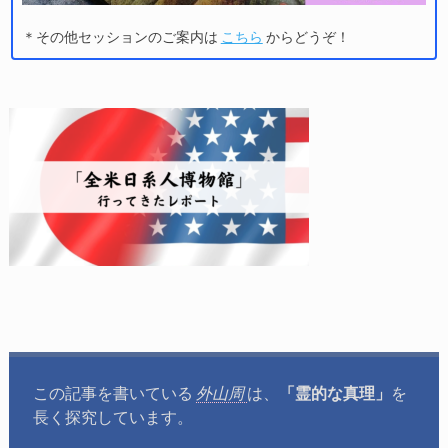
＊その他セッションのご案内は
こちら
からどうぞ！
この記事を書いている
外山周
は、
「霊的な真理」
を
長く探究しています。