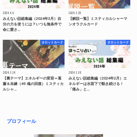
2024.4.6
2024.3.28
みえない話総集編（2024年3月）自
【解説一覧】ミスティカルシャーマ
分の力を使うには？いつも無条件で
ンオラクルカード
命に愛さ…
タロットカード
タロットカード
2024.3.24
2024.3.20
【裏テーマ】エネルギーの変容＝葛
みえない話総集編（2024年2月）エ
藤＆未練（49. 魂の回復）ミスティカ
ネルギーは水面下で動き続ける！
ルシャ…
「痛み」と…
プロフィール