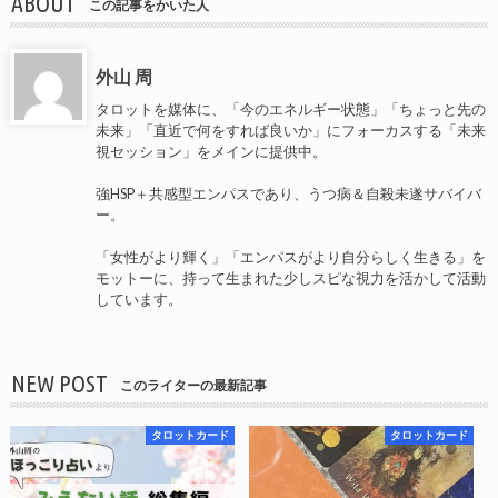
ABOUT
この記事をかいた人
外山 周
タロットを媒体に、「今のエネルギー状態」「ちょっと先の
未来」「直近で何をすれば良いか」にフォーカスする「未来
視セッション」をメインに提供中。
強HSP＋共感型エンパスであり、うつ病＆自殺未遂サバイバ
ー。
「女性がより輝く」「エンパスがより自分らしく生きる」を
モットーに、持って生まれた少しスピな視力を活かして活動
しています。
NEW POST
このライターの最新記事
タロットカード
タロットカード