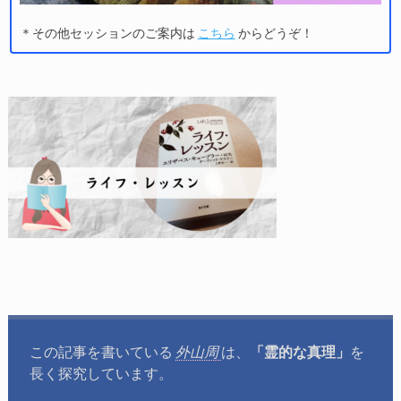
＊その他セッションのご案内は
こちら
からどうぞ！
この記事を書いている
外山周
は、
「霊的な真理」
を
長く探究しています。