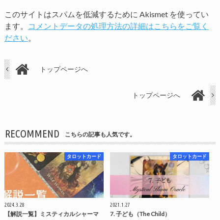
このサイトはスパムを低減するために Akismet を使ってい
ます。
コメントデータの処理方法の詳細はこちらをご覧く
ださい
。
トップページへ
トップページへ
RECOMMEND
こちらの記事も人気です。
タロットカード
タロットカード
2024.3.28
2021.1.27
【解説一覧】ミスティカルシャーマ
7. 子ども（The Child）