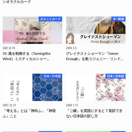
ンオラクルカード
タロットカード
本 / 映画
2021.8.19
2018.3.5
55. 風を制御する（Taming the
グレイテストショーマン「Never
Wind）ミスティカルシャー…
Enough」を歌うジェニー・リンド…
日本 / 日本語
日本 / 日本語
2017.12.17
2018.1.17
「考える」とは「神向ふ」「神迎
「ご縁」を英語にすると？直訳でき
ふ」こと
ない日本語の訳し方