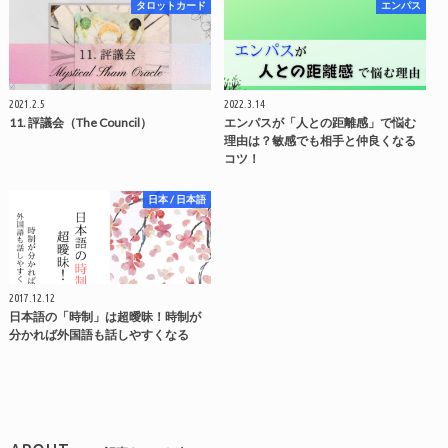
タロットカード
エンパス
2021.2.5
2022.3.14
11. 評議会（The Council）
エンパスが「人との距離感」で悩む
理由は？敏感でも相手と仲良くなる
コツ！
日本 / 日本語
2017.12.12
日本語の「時制」は超曖昧！時制が
分かれば外国語も話しやすくなる