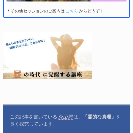
＊その他セッションのご案内は
こちら
からどうぞ！
この記事を書いている
外山周
は、
「霊的な真理」
を
長く探究しています。