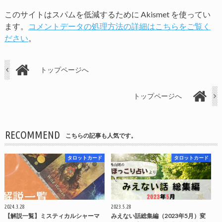
このサイトはスパムを低減するために Akismet を使ってい
ます。
コメントデータの処理方法の詳細はこちらをご覧く
ださい
。
トップページへ
トップページへ
RECOMMEND
こちらの記事も人気です。
タロットカード
タロットカード
2024.3.28
2023.5.28
【解説一覧】ミスティカルシャーマ
みえない話総集編（2023年5月）変