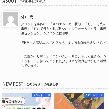
ABOUT
この記事をかいた人
外山 周
タロットを媒体に、「今のエネルギー状態」「ちょっと先の
未来」「直近で何をすれば良いか」にフォーカスする「未来
視セッション」をメインに提供中。
強HSP＋共感型エンパスであり、うつ病＆自殺未遂サバイバ
ー。
「女性がより輝く」「エンパスがより自分らしく生きる」を
モットーに、持って生まれた少しスピな視力を活かして活動
しています。
NEW POST
このライターの最新記事
タロットカード
タロットカード