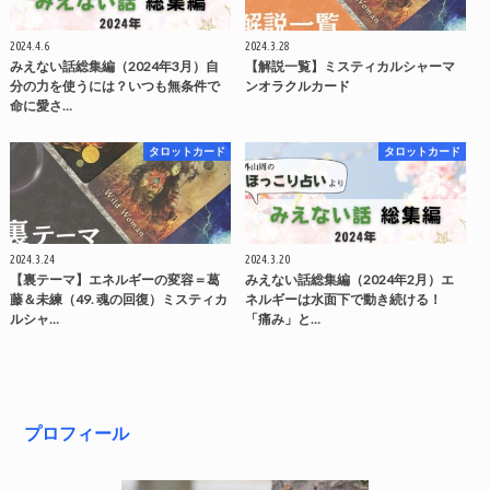
2024.4.6
2024.3.28
みえない話総集編（2024年3月）自
【解説一覧】ミスティカルシャーマ
分の力を使うには？いつも無条件で
ンオラクルカード
命に愛さ…
タロットカード
タロットカード
2024.3.24
2024.3.20
【裏テーマ】エネルギーの変容＝葛
みえない話総集編（2024年2月）エ
藤＆未練（49. 魂の回復）ミスティカ
ネルギーは水面下で動き続ける！
ルシャ…
「痛み」と…
プロフィール