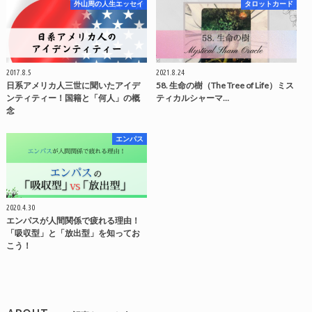
外山周の人生エッセイ
タロットカード
2017.8.5
2021.8.24
日系アメリカ人三世に聞いたアイデ
58. 生命の樹（The Tree of Life）ミス
ンティティー！国籍と「何人」の概
ティカルシャーマ…
念
エンパス
2020.4.30
エンパスが人間関係で疲れる理由！
「吸収型」と「放出型」を知ってお
こう！