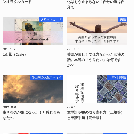
ンオラクルカード
化はもう止まらない！自分の道は自
分で…
タロットカード
英語
2021.2.19
2017.9.14
16. 鷲（Eagle）
英語が苦しくて仕方なかった女性の
話。本当の「やりたい」は何です
か？
外山周の人生エッセイ
日本 / 日本語
2019.10.30
2018.2.1
生きるのが嫌になった！と感じるあ
軍歴証明書の取り寄せ方（三親等）
なたへ
と申請手順【完全版】