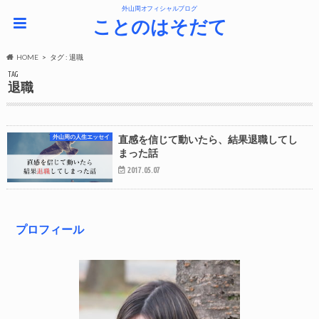
外山周オフィシャルブログ
ことのはそだて
HOME
タグ : 退職
TAG
退職
外山周の人生エッセイ
直感を信じて動いたら、結果退職してし
まった話
2017.05.07
プロフィール