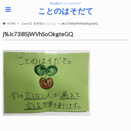
外山周オフィシャルブログ
ことのはそだて
HOME
【zoom】未来視セッション
j%Jc73i8SjWVhSoOkgteGQ
j%Jc73i8SjWVhSoOkgteGQ