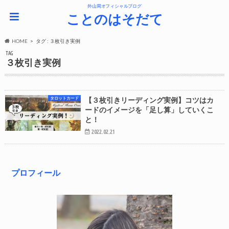
外山周オフィシャルブログ
ことのはそだて
HOME
タグ : ３枚引き実例
TAG
３枚引き実例
タロットカード
【３枚引きリーディング実例】コツはカ
ードのイメージを「足し算」していくこ
と！
2022.02.21
プロフィール