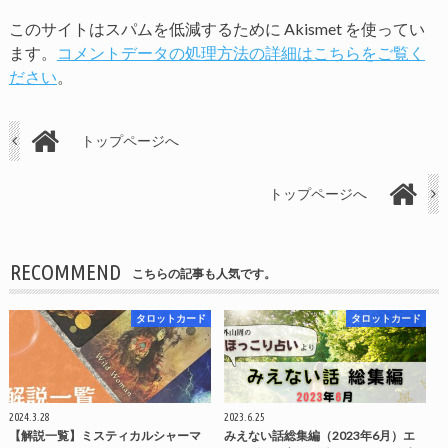
このサイトはスパムを低減するために Akismet を使ってい
ます。
コメントデータの処理方法の詳細はこちらをご覧く
ださい
。
トップページへ
トップページへ
RECOMMEND
こちらの記事も人気です。
タロットカード
タロットカード
2024.3.28
2023.6.25
【解説一覧】ミスティカルシャーマ
みえない話総集編（2023年6月）エ