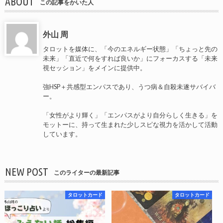
ABOUT
この記事をかいた人
外山 周
タロットを媒体に、「今のエネルギー状態」「ちょっと先の
未来」「直近で何をすれば良いか」にフォーカスする「未来
視セッション」をメインに提供中。
強HSP＋共感型エンパスであり、うつ病＆自殺未遂サバイバ
ー。
「女性がより輝く」「エンパスがより自分らしく生きる」を
モットーに、持って生まれた少しスピな視力を活かして活動
しています。
NEW POST
このライターの最新記事
タロットカード
タロットカード