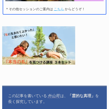
＊その他セッションのご案内は
こちら
からどうぞ！
この記事を書いている
外山周
は、
「霊的な真理」
を
長く探究しています。