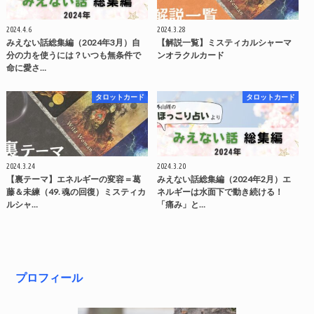
2024.4.6
2024.3.28
みえない話総集編（2024年3月）自
【解説一覧】ミスティカルシャーマ
分の力を使うには？いつも無条件で
ンオラクルカード
命に愛さ…
タロットカード
タロットカード
2024.3.24
2024.3.20
【裏テーマ】エネルギーの変容＝葛
みえない話総集編（2024年2月）エ
藤＆未練（49. 魂の回復）ミスティカ
ネルギーは水面下で動き続ける！
ルシャ…
「痛み」と…
プロフィール