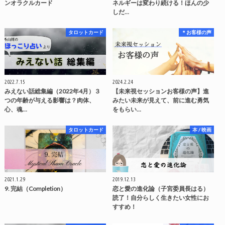
ンオラクルカード
ネルギーは変わり続ける！ほんの少
しだ…
タロットカード
＊お客様の声
2022.7.15
2024.2.24
みえない話総集編（2022年4月）３
【未来視セッションお客様の声】進
つの年齢が与える影響は？肉体、
みたい未来が見えて、前に進む勇気
心、魂…
をもらい…
タロットカード
本 / 映画
2021.1.29
2019.12.13
9. 完結（Completion）
恋と愛の進化論（子宮委員長はる）
読了！自分らしく生きたい女性にお
すすめ！